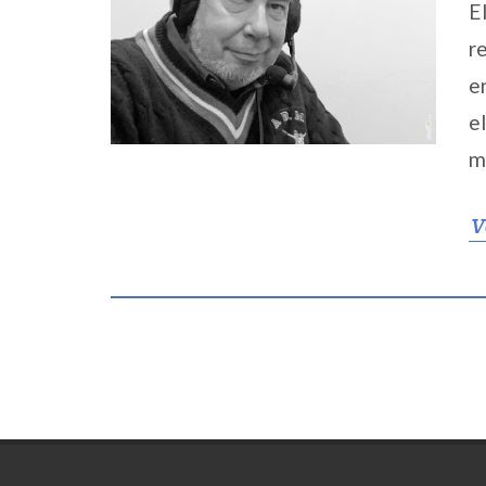
E
r
e
e
m
V