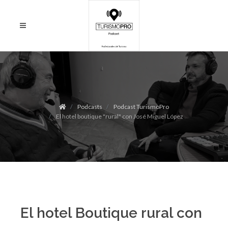
Podcasts
Podcast TurismoPro
El hotel boutique "rural" con José Miguel López
El hotel Boutique rural con