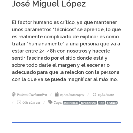
José Miguel López
El factor humano es crítico, ya que mantener
unos parámetros “técnicos” se aprende, lo que
es realmente complicado de explicar es como
tratar “humanamente” a una persona que va a
estar entre 24-48h con nosotros y hacerle
sentir fascinado por el sitio donde está y
sobre todo darle el margen y el escenario
adecuado para que la relacion con la persona
con la que va se pueda magnificar al máximo.
Podcast TurismoPro
04/02/2020 09:17
23/01/2020
00h 40m 21s
Tags
:
profesionales
turismo rural
Hotel
boutique