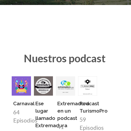
Nuestros podcast
Carnaval
Ese
Extremadura
Podcast
lugar
en un
TurismoPro
64
llamado
podcast
59
Episodios
Extremadura
41
Episodios