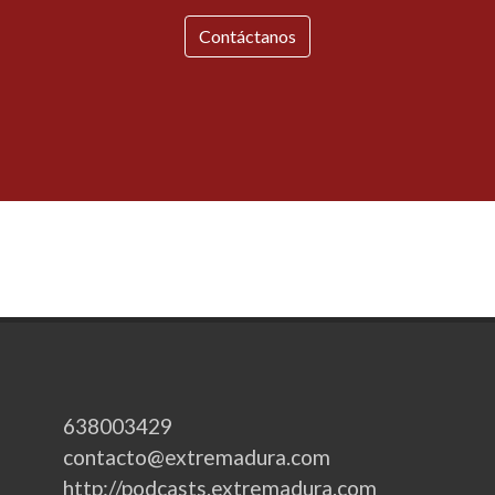
Contáctanos
638003429
contacto@extremadura.com
http://podcasts.extremadura.com