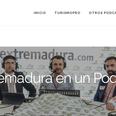
INICIO
TURISMOPRO
OTROS PODC
remadura en un Pod