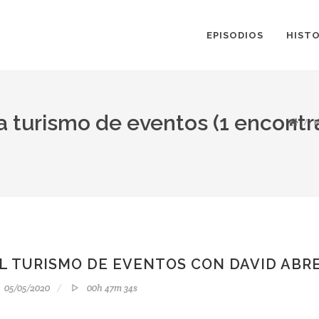
EPISODIOS
HISTO
ta turismo de eventos (1 encontr
P
L TURISMO DE EVENTOS CON DAVID ABR
05/05/2020
00h 47m 34s