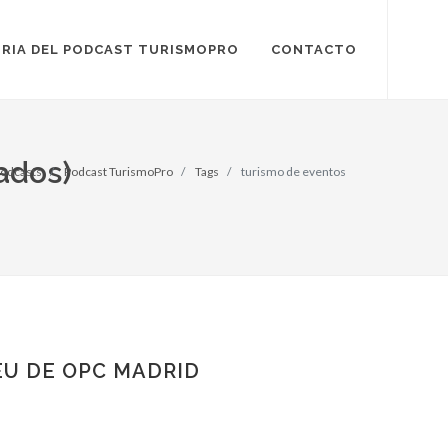
RIA DEL PODCAST TURISMOPRO
CONTACTO
ados)
odcasts
Podcast TurismoPro
Tags
turismo de eventos
EU DE OPC MADRID