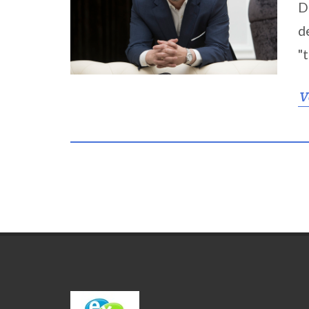
D
d
"
V