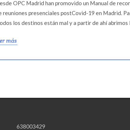
esde OPC Madrid han promovido un Manual de recome
e reuniones presenciales postCovid-19 en Madrid. Par
todos los destinos están mal y a partir de ahí abrimos l
er más
638003429