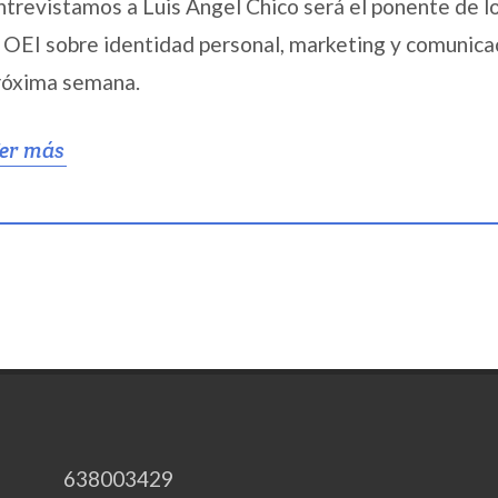
ntrevistamos a Luis Ángel Chico será el ponente de l
a OEI sobre identidad personal, marketing y comunica
róxima semana.
er más
638003429