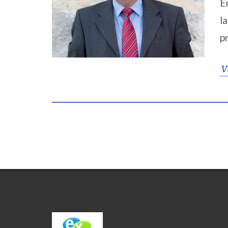
E
l
p
V