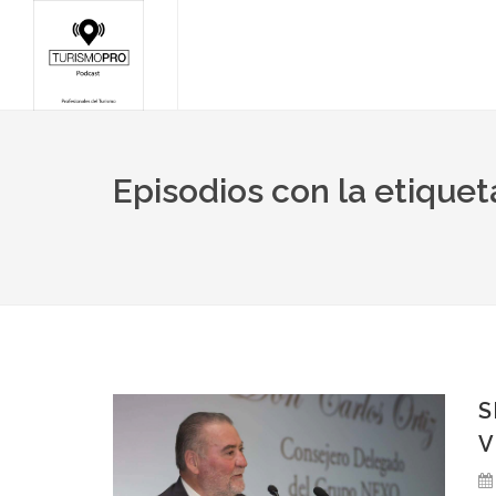
Episodios con la etique
S
V