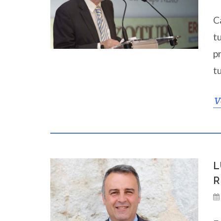
C
t
p
t
V
L
R