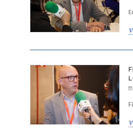
E
V
F
L
F
V