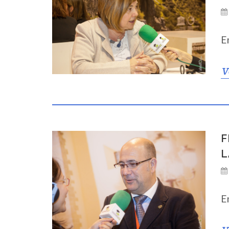
E
V
F
L
E