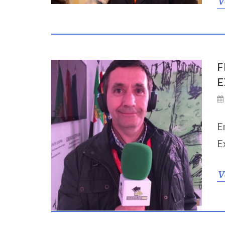
V
F
E
E
E
V