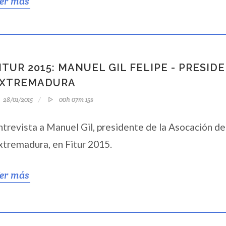
er más
ITUR 2015: MANUEL GIL FELIPE - PRESI
XTREMADURA
28/01/2015
00h 07m 15s
ntrevista a Manuel Gil, presidente de la Asocación d
xtremadura, en Fitur 2015.
er más