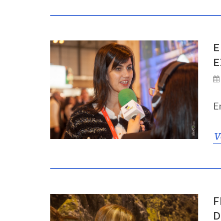
E
E
E
V
F
D