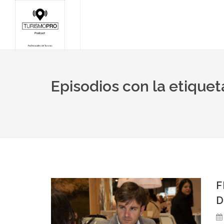
Episodios con la etique
F
D