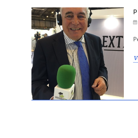
P
P
V