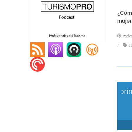
¿Cómo
mujer
Podc
T