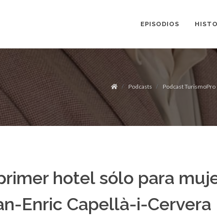
EPISODIOS
HISTO
Podcasts
Podcast TurismoPro
 primer hotel sólo para mu
an-Enric Capellà-i-Cervera