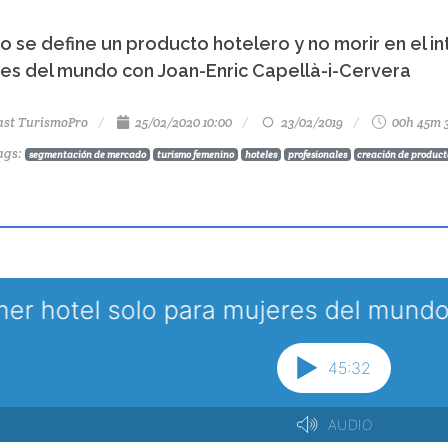
 se define un producto hotelero y no morir en el int
es del mundo con Joan-Enric Capellà-i-Cervera
ast TurismoPro
25/02/2020 10:00
23/02/2019
00h 45m 
ags
:
segmentación de mercado
turismo femenino
hoteles
profesionales
creación de product