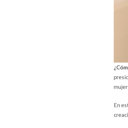
¿Cómo
presi
mujer
En es
creac