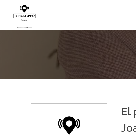
El
Jo