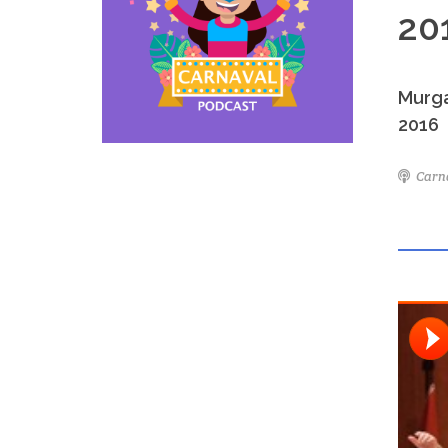
20
Murga
2016
Carn