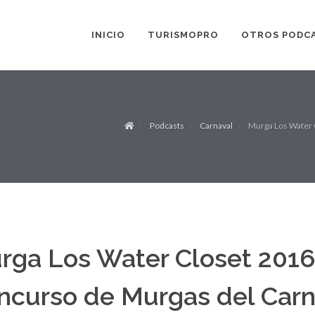
INICIO
TURISMOPRO
OTROS PODC
Podcasts
Carnaval
Murga Los Water C
rga Los Water Closet 2016 
ncurso de Murgas del Carn