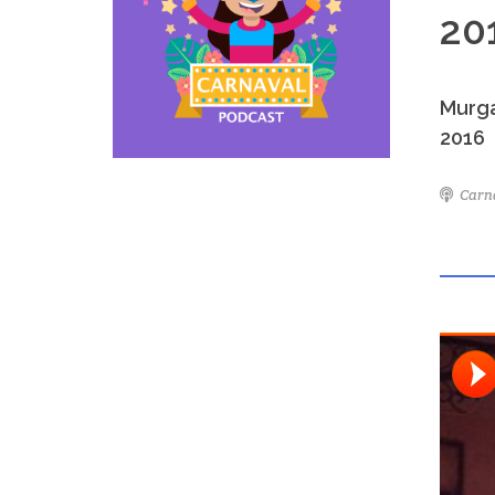
20
Murga
2016
Carn