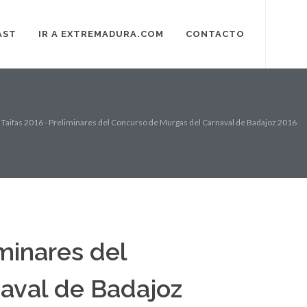
AST
IR A EXTREMADURA.COM
CONTACTO
Taifas 2016 - Preliminares del Concurso de Murgas del Carnaval de Badajoz 2016
minares del
aval de Badajoz