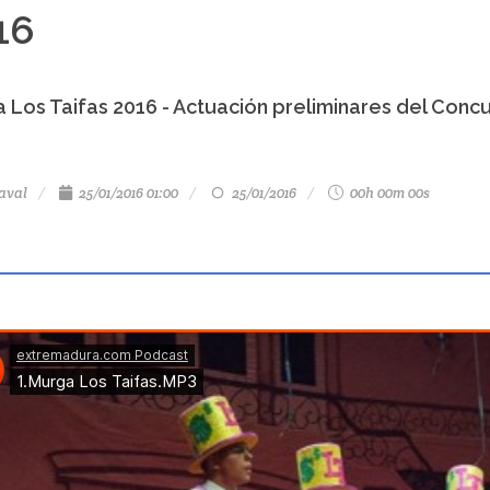
16
 Los Taifas 2016 - Actuación preliminares del Con
aval
25/01/2016 01:00
25/01/2016
00h 00m 00s