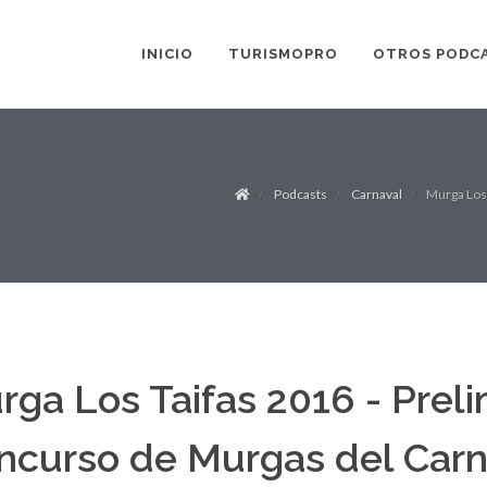
INICIO
TURISMOPRO
OTROS PODC
Podcasts
Carnaval
Murga Los 
rga Los Taifas 2016 - Preli
ncurso de Murgas del Carn