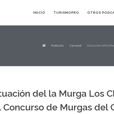
INICIO
TURISMOPRO
OTROS PODC
Podcasts
Carnaval
Actuación del la Mu
tuación del la Murga Los C
l Concurso de Murgas del 