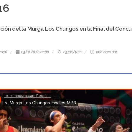
16
ción del la Murga Los Chungos en la Final del Conc
aval
05/02/2016 01:00
05/02/2016
00h 00m 00s