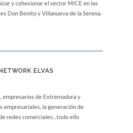
ar y cohesionar el sector MICE en las
es Don Benito y Villanueva de la Serena.
 NETWORK ELVAS
s, empresarios de Extremadura y
s empresariales, la generación de
 de redes comerciales...todo ello