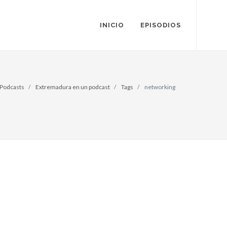
INICIO
EPISODIOS
Podcasts
Extremadura en un podcast
Tags
networking