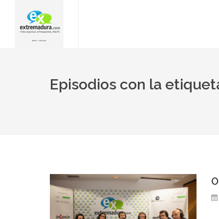
Episodios con la etique
O