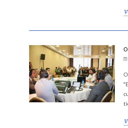
V
O
O
"
c
ti
V