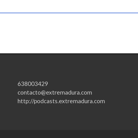
638003429
contacto@extremadura.com
http://podcasts.extremadura.com