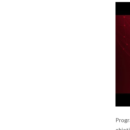
Prog
objeti