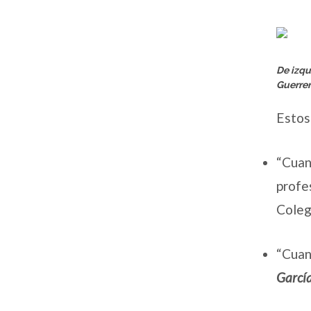
De izqu
Guerrer
Estos
“Cuan
profe
Coleg
“Cuan
Garcí