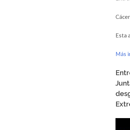
Cácer
Esta 
Más i
Entr
Junt
desg
Ext