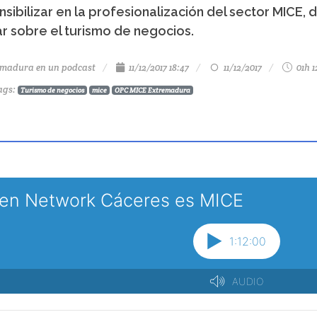
nsibilizar en la profesionalización del sector MICE, 
r sobre el turismo de negocios.
emadura en un podcast
11/12/2017 18:47
11/12/2017
01h 
ags
:
Turismo de negocios
mice
OPC MICE Extremadura