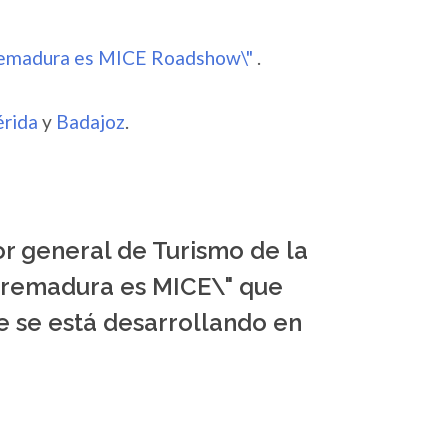
remadura es MICE Roadshow\"
.
rida
y
Badajoz
.
or general de Turismo de la
tremadura es MICE\" que
e se está desarrollando en