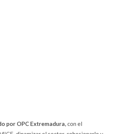
o por OPC Extremadura,
con el
 MICE, dinamizar el sector, cohesionarlo y