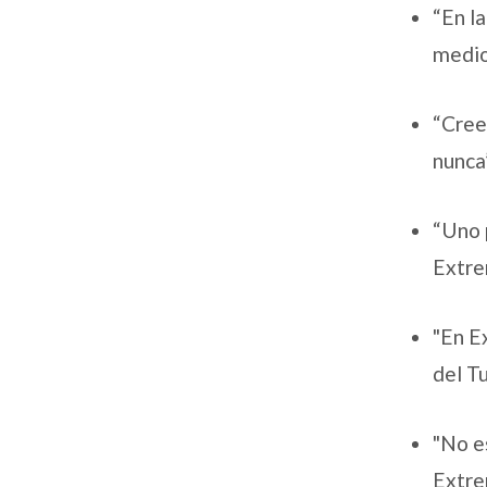
“En l
medio
“Cree
nunca
“Uno 
Extre
"En E
del T
"No e
Extre