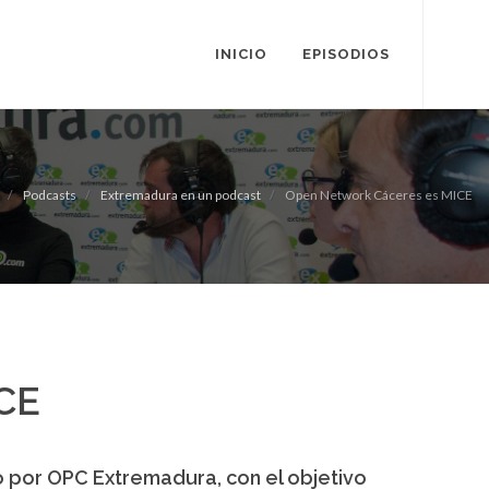
INICIO
EPISODIOS
Podcasts
Extremadura en un podcast
Open Network Cáceres es MICE
CE
or OPC Extremadura, con el objetivo