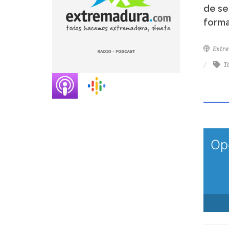
de se
forma
Extr
T