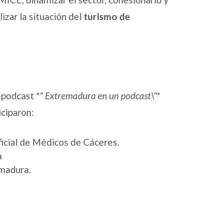
izar la situación del
turismo de
-podcast *
" Extremadura en un podcast\"
*
iciparon:
Oficial de Médicos de Cáceres.
a
emadura.