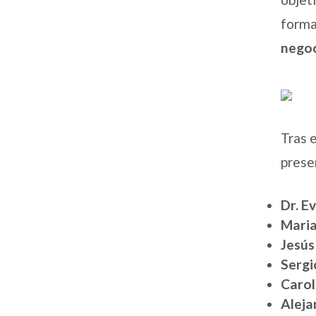
forma
negoc
Tras 
prese
Dr. E
Maria
Jesús
Sergi
Carol
Aleja