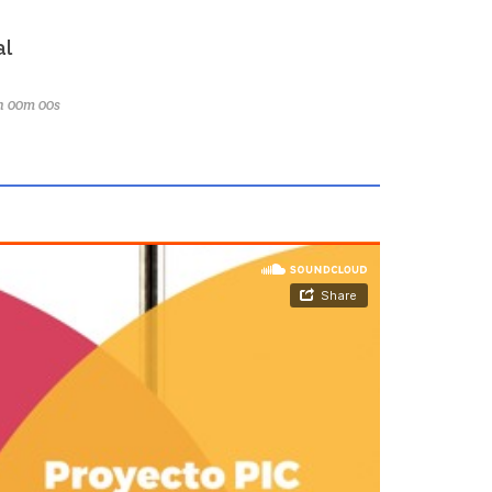
al
h 00m 00s