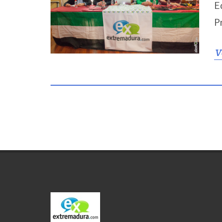
E
P
V