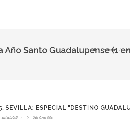
ta Año Santo Guadalupense (1 e
Podcasts
Ese
5. SEVILLA: ESPECIAL "DESTINO GUADAL
14/11/2016
01h 07m 00s