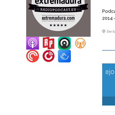
Podca
2014 
Ese 