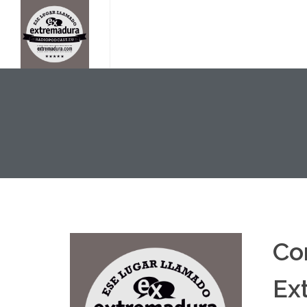
Co
Ext